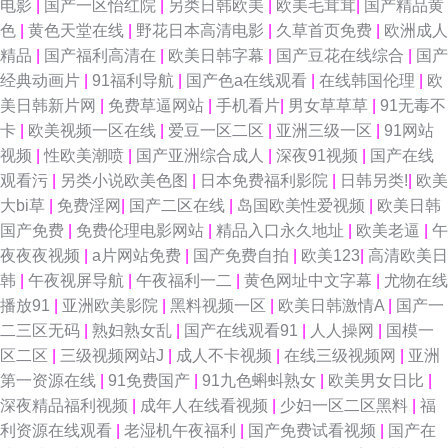
电影
|
国产一区怡红院
|
另类日韩欧美
|
欧美毛茸茸
|
国产精品黄
色
|
黄色天堂在线
|
野花日本高清电影
|
久草首页免费
|
欧洲成人
微拍网 91经典三级 韩国黄色电影在线 欧美女色色com 亚洲色图传媒 福利第
精品
|
国产福利高清在
|
欧美日韩字幕
|
国产豆花在线综合
|
国产
经典动画片
|
91福利导航
|
国产色a在线观看
|
在线韩国伦理
|
欧
一导航视频 欧美孕妇性交 成人无码不卡网址 人人妻人人爱 白丝足交视频网
美日韩新片网
|
免费草逼网站
|
手机看片
|
男女草草草
|
91无毒不
卡
|
欧美视频一区在线
|
爱豆一区二区
|
亚洲三级一区
|
91网站
站 麻豆av水果在线 性爱电影网址 超碰BB 午夜久久影院 大香蕉精品伊人 日
视频
|
性欧美潮喷
|
国产亚洲综合成人
|
深夜91视频
|
国产在线
观看污
|
另类小说欧美色图
|
日本免费福利影院
|
日韩另类!
|
欧美
本女抠逼 国产精品区你懂的 五月丁香婷婷天堂 国产精品丝袜 日本视频入口
大bi草
|
免费淫网
|
国产二区在线
|
岛国欧美性爱视频
|
欧美日韩
国产免费
|
免费伦理电影网站
|
精品入口永久地址
|
欧美老逼
|
午
91视频熟女 黄色网大全 性爱AV性爱网 超碰凹凸 男人天堂网AV 福利影院2P
夜夜夜视频
|
a片网站免费
|
国产免费自拍
|
欧美123
|
高清欧美日
韩
|
午夜视屏导航
|
午夜福利一二
|
黄色网址中文字幕
|
尤物在线
午夜福利尤物 福利电影合集91 豆花社区吃瓜 在线超碰96 国产第3页 日本网
播放91
|
亚洲欧美影院
|
黑料视频一区
|
欧美日韩激情A
|
国产一
二三区无码
|
熟妇熟女乱
|
国产在线观看91
|
人人操网
|
国模一
站www 91网站在线入口 黄色九九毛片 神马黄色影院 国产99页 天美九一 a
区二区
|
三级视频网站J
|
成人不卡视频
|
在线三级视频网
|
亚洲
第一资源在线
|
91免费国产
|
91九色蝌蚪熟女
|
欧美男女日比
|
级片日韩 老湿影院x一分钟 51AV导航 韩国AV无码 日韩在线视频网站 免费观
深夜精品福利视频
|
成年人在线看视频
|
少妇一区二区黑料
|
福
利资源在线观看
|
老湿机午夜福利
|
国产免费试看视频
|
国产在
看日本 69国精品 伊人色色 黑人激情AV 91av导航 91福利院 老司机久草 伊人