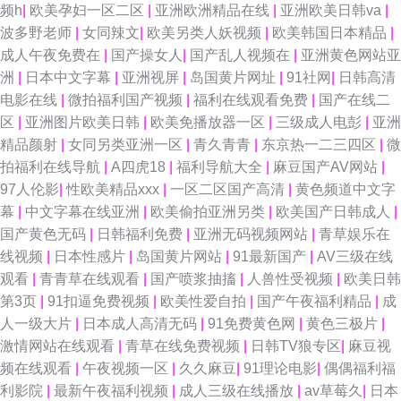
频h
|
欧美孕妇一区二区
|
亚洲欧洲精品在线
|
亚洲欧美日韩va
|
波多野老师
|
女同辣文
|
欧美另类人妖视频
|
欧美韩国日本精品
|
成人午夜免费在
|
国产操女人
|
国产乱人视频在
|
亚洲黄色网站亚
洲
|
日本中文字幕
|
亚洲视屏
|
岛国黄片网址
|
91社网
|
日韩高清
电影在线
|
微拍福利国产视频
|
福利在线观看免费
|
国产在线二
区
|
亚洲图片欧美日韩
|
欧美免播放器一区
|
三级成人电彭
|
亚洲
精品颜射
|
女同另类亚洲一区
|
青久青青
|
东京热一二三四区
|
微
拍福利在线导航
|
A四虎18
|
福利导航大全
|
麻豆国产AV网站
|
97人伦影
|
性欧美精品xxx
|
一区二区国产高清
|
黄色频道中文字
幕
|
中文字幕在线亚洲
|
欧美偷拍亚洲另类
|
欧美国产日韩成人
|
国产黄色无码
|
日韩福利免费
|
亚洲无码视频网站
|
青草娱乐在
线视频
|
日本性感片
|
岛国黄片网站
|
91最新国产
|
AV三级在线
观看
|
青青草在线观看
|
国产喷浆抽搐
|
人兽性受视频
|
欧美日韩
第3页
|
91扣逼免费视频
|
欧美性爱自拍
|
国产午夜福利精品
|
成
人一级大片
|
日本成人高清无码
|
91免费黄色网
|
黄色三极片
|
激情网站在线观看
|
青草在线免费视频
|
日韩TV狼专区
|
麻豆视
频在线观看
|
午夜视频一区
|
久久麻豆
|
91理论电影
|
偶偶福利福
利影院
|
最新午夜福利视频
|
成人三级在线播放
|
av草莓久
|
日本