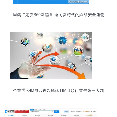
周鴻祎定義360新篇章 邁向新時代的網絡安全運營
商
企業辦公IM風云再起騰訊TIM引領行業未來三大趨
勢