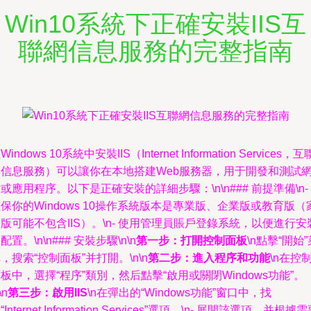
Win10系統下正確安裝IIS互
聯網信息服務的完整指南
Windows 10系統中安裝IIS（Internet Information Services，互
網信息服務）可以讓你在本地搭建Web服務器，用于開發和測試
或應用程序。以下是正確安裝的詳細步驟：\n\n### 前提準備\n-
保你的Windows 10操作系統版本是專業版、企業版或教育版（
版可能不包含IIS）。\n- 使用管理員賬戶登錄系統，以便進行安
配置。\n\n### 安裝步驟\n\n
第一步：打開控制面板
\n點擊“開始”
，搜索“控制面板”并打開。\n\n
第二步：進入程序和功能
\n在控
板中，選擇“程序”類別，然后點擊“啟用或關閉Windows功能”。
\n
第三步：啟用IIS
\n在彈出的“Windows功能”窗口中，找
“Internet Information Services”選項。\n- 展開該選項，并根據