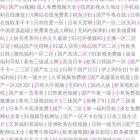
同
|
国产va视频
|
成人免费视频大全
|
四虎影视永久地址
|
手机福
黄人版 超碰人妻主页 精品狼人社區99 探花精品系列 91秒拍网 女同网站 无
利在线播放
|
污网站在线免费看
|
精东少妇
|
国产午夜在线
|
日韩
在线欧美不卡
|
日韩性爱一区
|
日本天堂网
|
国产一区二区无码
|
码成人影音先锋 超碰人人爱爱 黄色三级片yyc 欧美日韩综合在线 一区二区av
中国资源超碰
|
免费黄色成人网站
|
无码约操孕妇
|
欧美做爱网
站
|
人妖另类系列
|
热久久最新
|
91社区视频40
|
主播一区二区
av小电影导航 久草婷婷 日本3级片网站 97色国产 福利淫导航 欧美第1色网
豆花
|
精品国产伦理网
|
91成人自拍
|
精品国产区二区
|
性欧美
日韩
|
微拍福利一区二区
|
国产高清二区
|
91影视免费版
|
操逼
亚洲综人网 97总资源站 福利站av 欧美情色导航 偷拍电影 91熟女豆花视频
福利导航
|
黄色三级成人网
|
高清日本
|
欧美日韩国产一区
|
国产
不卡一二三区
|
国产女上位
|
日韩个国产日日
|
伊人99综合
|
午夜
成人久久免费的 婷婷一级视频 91韩剧网 大香蕉福利社 免费毛片视频 婷婷六
福利站
|
日本一级大片
|
久草视频免费观
|
国产高颜值在线观
|
国
产一区2区3区
|
日韩大片视频
|
无码H片
|
国内人妖
|
欧美电影在
月天色色 超碰人人摸人人 精东tv 日韩午夜福利导航 97殴美资源总站 国产精
线
|
国产第一页草草
|
日韩黄色视频
|
国产午夜一级
|
小草免费视
频播放
|
黄色三级视頻短片
|
三级国产
|
操爽了91
|
国产三级黄
品玫玖玖玖 91夫妻大香蕉 超碰在线人人AV 黄网站大全 青青草视频污 91丝
片
|
日本不卡高清免费
|
国产一区二区
|
第一福利导航
|
美女免费
网站全黄
|
91视频导航网址
|
国产一区不卡在线
|
日本三级生活
袜在线 国产TS 欧美色图91看片 综合色图 超碰97人妻在线 天堂尤物在线视
片
|
久草福利资源站
|
亚洲欧美在线视频
|
日韩一级无码
|
国产交
配网址大全
|
蜜臀午夜福利
|
欧美做视频
|
麻豆影院
|
欧美极度变
频 91校花宝儿在线 国产精品自拍官网 欧美强奸 日韩精品一 www97操 性爱
态
|
亚洲美女五月丁香
|
91自拍国产视频
|
国产激情在线
|
日日