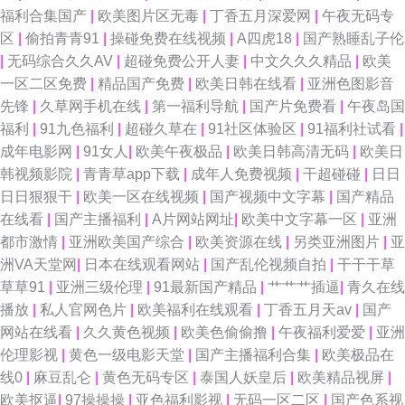
福利合集国产
|
欧美图片区无毒
|
丁香五月深爱网
|
午夜无码专
区
|
偷拍青青91
|
操碰免费在线视频
|
A四虎18
|
国产熟睡乱子伦
|
无码综合久久AV
|
超碰免费公开人妻
|
中文久久久精品
|
欧美
一区二区免费
|
精品国产免费
|
欧美日韩在线看
|
亚洲色图影音
先锋
|
久草网手机在线
|
第一福利导航
|
国产片免费看
|
午夜岛国
福利
|
91九色福利
|
超碰久草在
|
91社区体验区
|
91福利社试看
|
成年电影网
|
91女人
|
欧美午夜极品
|
欧美日韩高清无码
|
欧美日
韩视频影院
|
青青草app下载
|
成年人免费视频
|
干超碰碰
|
日日
日日狠狠干
|
欧美一区在线视频
|
国产视频中文字幕
|
国产精品
在线看
|
国产主播福利
|
A片网站网址
|
欧美中文字幕一区
|
亚洲
都市激情
|
亚洲欧美国产综合
|
欧美资源在线
|
另类亚洲图片
|
亚
洲VA天堂网
|
日本在线观看网站
|
国产乱伦视频自拍
|
干干干草
草草91
|
亚洲三级伦理
|
91最新国产精品
|
艹艹艹插逼
|
青久在线
播放
|
私人官网色片
|
欧美福利在线观看
|
丁香五月天av
|
国产
网站在线看
|
久久黄色视频
|
欧美色偷偷撸
|
午夜福利爱爱
|
亚洲
伦理影视
|
黄色一级电影天堂
|
国产主播福利合集
|
欧美极品在
线0
|
麻豆乱仑
|
黄色无码专区
|
泰国人妖皇后
|
欧美精品视屏
|
欧美抠逼
|
97操操操
|
亚色福利影视
|
无码一区二区
|
国产色系视