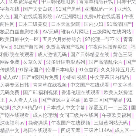
人
|
久草资源总站
|
中日韩伦理电影
|
青青草精品在线
|
日韩中文
字幕在线
|
国产夫妻白浆
|
91国产黑丝
|
亚洲乱码一区
|
亚洲久
久色
|
国产在线观看影院
|
AV亚洲网址
|
免费v片在线观看
|
午夜
两性网
|
日本三级黄页
|
日本天堂影院
|
国内少妇
|
91高清国产
|
极品白丝自慰喷水
|
AV无码
|
谁有A片网址
|
三级网站在线网站
|
欧美日韩中文一区
|
五月六月婷婷综合
|
97伦理一节不卡
|
青青
草vip
|
91国产自拍网
|
免费高清国产视频
|
午夜两性按摩影院
|
福
利影院在线观看
|
成人激情无码
|
国产日韩精品在线
|
黄色三级
网站免费
|
久草久爱
|
波多野结电影系列
|
国产高清乱伦片
|
国产
传媒视
|
91探花国产
|
伦理日本电影
|
91色首页
|
久久婷婷五月天
|
成人αⅤ
|
国产a级国片免费
|
小蝌蚪视频
|
中文字幕国内精品
|
另类专区日韩
|
青青草在线视频
|
中文国产在线观看
|
中文字幕
无码免费
|
国产91福利视频
|
香港伦理在线观看
|
欧美人妖操逼
王
|
人人看人人插
|
国产资源中文字幕
|
欧美三区国产精品
|
91
站操
|
久久99精品91
|
日本成人中文字幕
|
深爱五月一二三区
|
国
产剧在线观看
|
成人伦理动
|
女同三级片在线网
|
午夜欧美福利
|
深夜福利av
|
操碰操揉
|
午夜国产在线视频
|
三级黄网站无码
|
精品中文
|
岛国在线观看一
|
四虎五库
|
三级片114Av
|
成人区一