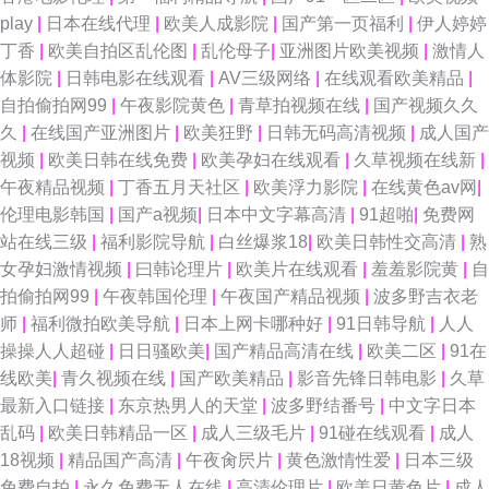
play
|
日本在线代理
|
欧美人成影院
|
国产第一页福利
|
伊人婷婷
丁香
|
欧美自拍区乱伦图
|
乱伦母子
|
亚洲图片欧美视频
|
激情人
体影院
|
日韩电影在线观看
|
AV三级网络
|
在线观看欧美精品
|
自拍偷拍网99
|
午夜影院黄色
|
青草拍视频在线
|
国产视频久久
久
|
在线国产亚洲图片
|
欧美狂野
|
日韩无码高清视频
|
成人国产
视频
|
欧美日韩在线免费
|
欧美孕妇在线观看
|
久草视频在线新
|
午夜精品视频
|
丁香五月天社区
|
欧美浮力影院
|
在线黄色av网
|
伦理电影韩国
|
国产a视频
|
日本中文字幕高清
|
91超啪
|
免费网
站在线三级
|
福利影院导航
|
白丝爆浆18
|
欧美日韩性交高清
|
熟
女孕妇激情视频
|
曰韩论理片
|
欧美片在线观看
|
羞羞影院黄
|
自
拍偷拍网99
|
午夜韩国伦理
|
午夜国产精品视频
|
波多野吉衣老
师
|
福利微拍欧美导航
|
日本上网卡哪种好
|
91日韩导航
|
人人
操操人人超碰
|
日日骚欧美
|
国产精品高清在线
|
欧美二区
|
91在
线欧美
|
青久视频在线
|
国产欧美精品
|
影音先锋日韩电影
|
久草
最新入口链接
|
东京热男人的天堂
|
波多野结番号
|
中文字日本
乱码
|
欧美日韩精品一区
|
成人三级毛片
|
91碰在线观看
|
成人
18视频
|
精品国产高清
|
午夜肏屄片
|
黄色激情性爱
|
日本三级
免费自拍
|
永久免费无人在线
|
高清伦理片
|
欧美日黄色片
|
成人