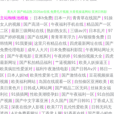
主站蜘蛛池模板：
日本h免费
|
日本一片
|
青青草在线国产
|
91操
国产精品女人乱轮 欧美性爱www 日韩色情影院 精品不卡网 91日操 日韩欧
女人的视频
|
国产高清一区
|
午夜福利手机在线
|
精品国产一区
二区
|
最新三级网站在线
|
熟妇熟女乱
|
三级av片
|
日本乱片
|
97
美大片 国产精品熟 2026av在线 免费毛片视频 大香蕉操逼网站 亚洲日韩影
国产婷婷视频
|
国产在线网
|
青青草草浮力
|
AV狠狠鲁免费
|
日
韩情网
|
91我要操
|
这里只有精品在线
|
四虎最新网址在线
|
国产
院 另类专区综合 TS人妖自慰 五月天干逼网站2 超碰免费在线播放 麻豆视频
免费伦理电影
|
成年人大片
|
日本免费福利影院
|
午夜网站网址大
全
|
国产午夜电影
|
亚洲系列
|
午夜婷婷
|
91偷拍视频大全
|
四虎
爱豆传媒 五月花成人在线观 超碰av人人 人妖暴菊 亚州黄页色情网站 avav制
最新网址
|
国产私拍精品福利
|
艹逼视频91
|
欧美人妖操逼王
|
欧美疯狂性爱派对
|
福利午夜激情电影
|
国产日韩Aⅴ片
|
韩日一
服丝袜 美女91小网站 丁香av第一页 色色五月婷婷天 九一传媒mv 伊人伊思7
区
|
日本人妖hd
|
欧美性爱第七页
|
国产激情在线
|
豆花视频操逼
视频
|
欧美福利网站
|
岛国在线观看一区
|
自拍偷区亚洲欧美
|
欧
www91c伊人 巨乳jk被后入 午夜试看三分钟 超碰人人做 日本不卡AC 午夜剧
美日黄色片
|
日韩成人网站网
|
国产精品二区无码
|
丝袜美女福
利社
|
91插插网
|
性欧美潮喷孕妇
|
国产午夜福利一区
|
91自拍国
场福利社 超碰人干 久久成人精品 亚洲色图另类图片 福利剧场午夜 日本女色
产视频
|
国产中文字幕亚洲
|
久久国产
|
国产日韩91
|
丁香成人五
月花
|
深夜在线伊人影视
|
欧美777
|
乱伦性爱欧美
|
日韩无码无
色视频 中文字幕熟女青草 A片网纸 黄色福利影院 青青草欧美第一页 91次元
遮挡
|
A片免费看网址
|
丁香尹人网
|
91香蕉在线
|
国产男小鲜肉