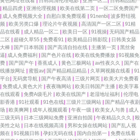
黄色网址在线看
|
日韩高清伦理电影
|
亚洲一区二
|
日韩精品国产
|
精品四虎
|
亚洲伦理视频
|
欧美在线第二页
|
一区二区免费国产
网 99热深夜操逼网 久久精品看国产 午夜福利tv av在线影音 国内自拍AV一区
|
成人免费视频大全
|
自慰白浆免费现看
|
91nenbi
|
波多野结视
频
|
欧美另类口爆
|
理论片午夜视频
|
高清国产一区二区
|
91精
婷婷综合伊人一区 99福利视频网 加勒比东京热天堂 天天干人人干 海角综合
品在线看
|
成人精品一区二
|
欧美日一区
|
91视操
|
无码国产精品
二区
|
超碰久草55
|
免费看91
|
欧美精品日韩影院
|
日韩美女舔
福利导航 三级片av在线 91专区在线欢看 久草香蕉y 熟女福利资源库 超碰99
大棒
|
国产日本韩国
|
国产高清自拍在线
|
主播第一页
|
黑丝肏
逼
|
成人免费福利
|
国产色片在线
|
欧美在线免费播放
|
91视频免
在 欧亚一本视频 国产人妖丝袜 欧美性交网 久久免费一二三 亚洲97网 成人
费
|
国产国产午
|
香蕉成人
|
黄色三极网站
|
av性夜久久
|
国产在
线播放网址
|
蜜股av
|
国产精品精品精品
|
久草网视频在线看
|
91
论理视屏 欧美色图21 亚洲五夜剧场 超碰人人妻人人操 日韩激情第三页 91午
平台
|
无码窝导航
|
国产午夜高清
|
三级片网页
|
欧美大片免费看
|
免费成人黄色大片
|
夜夜嗨网站
|
欧美日韩国产主播
|
欧美字幕
夜伦理影院 国产午夜精华桃色 日韩穴穴色 91熊猫传媒 九九精品九九国产 三
在线观看
|
免费A级毛片
|
欧美在线国产
|
老湿地址福利
|
伦理电
影香港
|
91社观看
|
91色在线
|
三级片三级网站
|
国产精品午夜剧
级三级AV导航 91视频最新地址 国产夫妻啪啪在线 欧美性爱2p 亚洲欧洲姦
场
|
欧美爽网
|
成年人视频观看
|
午夜一级
|
欧美女人与兽
|
成人
三级无码
|
日本三级网站免费
|
亚洲自拍国
|
午夜精品久久久
|
殴
草资源网 人妖操ts男人 91情趣视频 国产三级网站精品 亚洲黄色大片网站 国
美性之站
|
日本在线视频高清
|
男和女操在线网站
|
国产乱人视
频在
|
91视频日韩
|
孕妇无码在线
|
国内自拍第一
|
免费在线看
产理论三级 日韩精品第四页 91在线视频导航 福利看片 欧美A√ 91热资源站