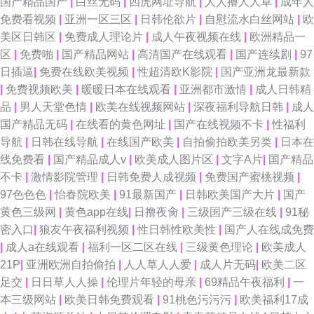
国产精品国产
|
白丝无码
|
四虎网址导航
|
人人撸人人草
|
成年人
免费看视频
|
亚洲一区三区
|
日韩伦欲片
|
自慰流水白丝网站
|
欧
美区日韩区
|
免费成人理论片
|
成人午夜视频在线
|
欧洲精品一
区
|
免费啪
|
国产精品网站
|
高清国产在线观看
|
国产连续剧
|
97
日插逼
|
免费在线欧美视频
|
性超清欧K影院
|
国产亚洲龙最新款
|
免费视频欧美
|
暖暖日本在线观看
|
亚洲都市激情
|
成人日韩精
品
|
男人天堂色情
|
欧美在线视频网站
|
深夜福利导航日韩
|
成人
国产精品无码
|
在线看的黄色网址
|
国产在线视频不卡
|
性福利
导航
|
日韩在线导航
|
在线国产欧美
|
自拍偷拍欧美另类
|
日本在
线免费看
|
国产精品成人v
|
欧美成人图片区
|
文字A片
|
国产精品
不卡
|
激情影院管理
|
日韩免费人成视频
|
免费国产蜜桃视频
|
97色色色
|
怡春院欧美
|
91最新国产
|
日韩欧美国产大片
|
国产
黄色三级网
|
黄色app在线
|
日撸夜肏
|
三级国产三级在线
|
91秘
密入口
|
狼友午夜福利视频
|
性日韩性欧美性
|
国产人在线成免费
|
成人a在线观看
|
福利一区二区在线
|
三级黄色理论
|
欧美成人
21P
|
亚洲欧洲自拍偷拍
|
人人草人人爱
|
成人片无码
|
欧美二区
足交
|
日日草人人操
|
伦理片年轻的母亲
|
69精品午夜福利
|
一
本三级网站
|
欧美日韩免费观看
|
91桃色污污污
|
欧美福利17成