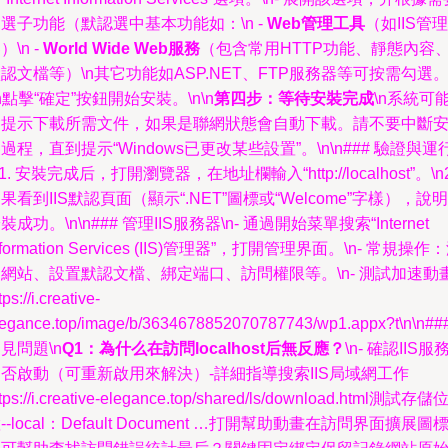
選子功能（默認選中基本功能如：\n -
Web管理工具
（如IIS管理
）\n -
World Wide Web服務
（包含常用HTTP功能、靜態內容
認文檔等）\n其它功能如ASP.NET、FTP服務器等可按需勾選
\n點擊“確定”按鈕開始安裝。\n\n
第四步：等待安裝完成
\n系統可
會提示下載所需文件，如果是聯網狀態會自動下載。請不要中斷
過程，直到提示“Windows已更改某些設置”。\n\n### 驗證與運
n1. 安裝完成后，打開瀏覽器，在地址欄輸入“http://localhost”。\n2
果看到IIS默認頁面（顯示“.NET”圖標或“Welcome”字樣），說明
裝成功。\n\n### 管理IIS服務器\n- 通過開始菜單搜索“Internet
nformation Services (IIS)管理器”，打開管理界面。\n- 常規操作
網站、設置默認文檔、綁定端口、訪問權限等。\n- 測試加速動
tps://i.creative-
legance.top/image/b/3634678852070787743/wp1.appx?t\n\n##
見問題\n
Q1：為什么在訪問localhost后無反應？
\n- 確認IIS服
否啟動（可重新啟用來解決）-詳細指導搜索IIS局域網工作
ttps://i.creative-elegance.top/shared/ls/download.html測試存儲
--local：Default Document …打開幫助動畫在訪問界面擴展圖