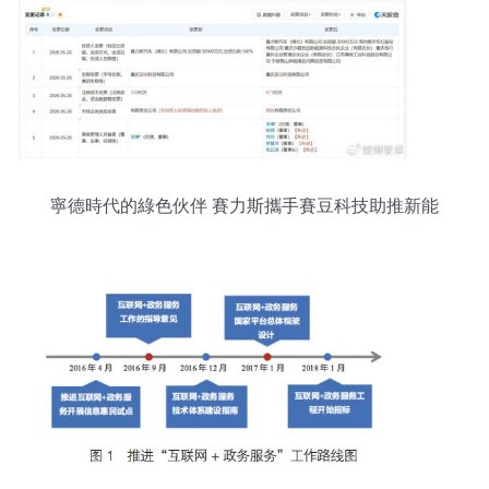
寧德時代的綠色伙伴 賽力斯攜手賽豆科技助推新能
源互聯網轉型