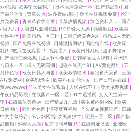
xxx视频
|
欧美午夜福利片
|
日本高清免费一本
|
国产精品3p
|
国
产白丝美女
|
青草久热
|
波多野结超碰
|
欧美在线视频免费
|
伦理
片免费看
|
青青草在线直播
|
久草热播视频
|
黄色资料入口
|
国产
a级大片
|
另类图片亚洲色图
|
91超碰人人澡
|
操碰麻豆
|
欧美美
女性生活
|
欧美精品一区三区
|
日韩三级黄色A片
|
精品成人无码
视频
|
国产免费在线视频
|
日韩激情网站
|
国内精自线
|
欧美爆
乳
|
97吃瓜在线观看
|
91视频看污
|
欧美日韩乱论
|
波多野结yi
|
国产高清三级视频
|
成人软件免费
|
日韩精品成人视频
|
亚洲综
合日本一区
|
成人无码高潮
|
超碰在线黑丝91
|
AⅤ黄色网址
|
五
月婷色欲
|
欧美日韩人与兽
|
欧美激情喷水
|
狠狠肏天天肏
|
三级
A片免费网
|
欧美69潮喷
|
欧美熟女乱伦性爱
|
国产日韩再在线
|
黄wwwwww
|
丝袜美女在线观看
|
人妖在线不卡
|
欧美伦理视频
|
午夜精品影院
|
在线国产一区二区
|
91艹逼播网
|
女人天堂第一
季
|
在线播放黄色av
|
国产精品九九热
|
美女被内射网站
|
欧美
日韩国内
|
欧洲色色网
|
深夜爽爽福利
|
久久精品视频国产
|
日韩
中文字幕综合
|
av少妇网站
|
欧美狠狠艹
|
亚洲一区二区
|
国产极
品自拍
|
起碰人人操
|
足交福利导航
|
91在线网址播放
|
亚洲欧