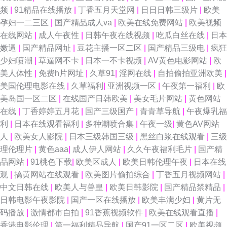
频
|
91精品在线播放
|
丁香五月天堂网
|
日日日韩三级片
|
欧美
孕妇一二三区
|
国产精品成人va
|
欧美在线免费网站
|
欧美视频
在线网站
|
成人午夜性
|
日韩午夜在线视频
|
吃瓜白丝在线
|
日本
嫩逼
|
国产精品网址
|
豆花主播一区二区
|
国产精品三级电
|
疯狂
少妇喷潮
|
草逼网不卡
|
日本一不卡视频
|
AV黄色电影网站
|
欧
美人体性
|
免费h片网址
|
久草91
|
淫网在线
|
自拍偷拍亚洲欧美
|
美国伦理电影在线
|
久草福利
|
亚洲视频一区
|
午夜第一福利
|
欧
美岛国一区二区
|
在线国产日韩欧美
|
美女毛片网站
|
黄色网站
在线
|
丁香婷婷五月花
|
国产三级国产
|
青青草导航
|
午夜爆乳福
利
|
日本在线观看福利
|
多种潮喷合集
|
午夜一级
|
黄色AV网站
人
|
欧美女人影院
|
日本三级韩国三级
|
黑丝白浆在线观看
|
三级
理伦理片
|
黄色aaa
|
成人伊人网站
|
久久午夜福利毛片
|
国产精
品网站
|
91桃色下载
|
欧美区成人
|
欧美日韩伦理午夜
|
日本在线
观
|
搞黄网站在线观看
|
欧美图片偷拍综合
|
丁香五月视频网站
|
中文日韩在线
|
欧美人与兽皇
|
欧美日韩影院
|
国产精品禁精品
|
日韩电影午夜影院
|
国产一区在线播放
|
欧美丰满少妇
|
黄片无
码播放
|
激情都市自拍
|
91香蕉视频软件
|
欧美在线观看直播
|
香港电影伦理
|
第一福利精品导航
|
国产91一区二区
|
欧美视频