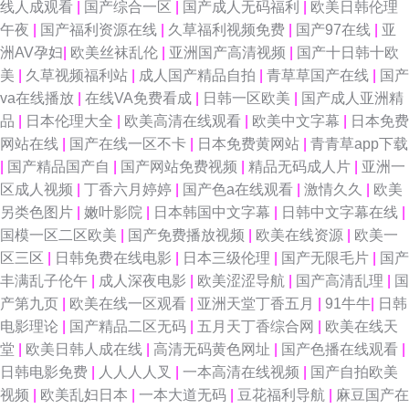
线人成观看
|
国产综合一区
|
国产成人无码福利
|
欧美日韩伦理
午夜
|
国产福利资源在线
|
久草福利视频免费
|
国产97在线
|
亚
AV电影网 东京热加勒麻豆 人妻人妇200篇 91蜜桃四区 韩国三级av 色色五月
洲AV孕妇
|
欧美丝袜乱伦
|
亚洲国产高清视频
|
国产十日韩十欧
美
|
久草视频福利站
|
成人国产精品自拍
|
青草草国产在线
|
国产
天社区 黄色网子 一本道成人在线 黑人寄宿日本家庭 91视频在线网站 欧美性
va在线播放
|
在线VA免费看成
|
日韩一区欧美
|
国产成人亚洲精
品
|
日本伦理大全
|
欧美高清在线观看
|
欧美中文字幕
|
日本免费
爱派对网站 91社一区 内射少妇视频 91青青操不长 久久精品在线 91网站做
网站在线
|
国产在线一区不卡
|
日本免费黄网站
|
青青草app下载
|
国产精品国产自
|
国产网站免费视频
|
精品无码成人片
|
亚洲一
爱 青青视频网 超碰97精品在线 青草成人网站 91美女免费黑料 韩日黄色网址
区成人视频
|
丁香六月婷婷
|
国产色a在线观看
|
激情久久
|
欧美
另类色图片
|
嫩叶影院
|
日本韩国中文字幕
|
日韩中文字幕在线
|
少妇成人在线
国模一区二区欧美
|
国产免费播放视频
|
欧美在线资源
|
欧美一
区三区
|
日韩免费在线电影
|
日本三级伦理
|
国产无限毛片
|
国产
丰满乱子伦午
|
成人深夜电影
|
欧美涩涩导航
|
国产高清乱理
|
国
产第九页
|
欧美在线一区观看
|
亚洲天堂丁香五月
|
91牛牛
|
日韩
电影理论
|
国产精品二区无码
|
五月天丁香综合网
|
欧美在线天
堂
|
欧美日韩人成在线
|
高清无码黄色网址
|
国产色播在线观看
|
日韩电影免费
|
人人人人叉
|
一本高清在线视频
|
国产自拍欧美
视频
|
欧美乱妇日本
|
一本大道无码
|
豆花福利导航
|
麻豆国产在