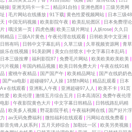
碰操
|
亚洲无吗卡一卡二
|
精品91自拍
|
亚洲色图8
|
三级另类网
av影院 成人看片免费网站 久草免费福利视频 少妇午夜激情 91资源视频在线
址
|
毛片网站在线播放
|
91下载
|
黄色性爱视频网站
|
日本三级48
天
|
中国无码视频
|
欧美影院午夜
|
欧美乱轮图区
|
日本免费理论
国产午夜免费不卡 欧美另类视频 亚洲人成小说网 ts伪娘xxx 国厂性交A片 欧
片
|
哦没第一页
|
四虎色播
|
欧美三级片网址
|
人妖rose
|
久久日
韩精品
|
三级A片黄色
|
午夜伦理在线观看
|
日韩欧美中文亚洲
|
美性爱第九页 大香蕉精品伊人 老司机超碰 丝袜后入91 91次元视频 草莓视频
日韩有吗
|
日韩中文字幕乱码
|
久草三级
|
久草视频资源网
|
青草
娱乐在线视频
|
91美剧网
|
美女白丝喷水
|
中文字幕日本乱码
|
18岁 狼友视频在线观看 91香蕉婷婷 国产精品一二 青青草好吊 青青操国产
日本三级按摩
|
福利影院87
|
免费毛片网站
|
欧美欧美欧美欧美
|
污片视频
|
年国内精品视频
|
欧美日韩免费大片
|
午夜在线91精
国产熟卡二区 日韩中文字幕豆花 91免费视频网站 国产操逼精品欧美 人人射
品
|
蜜桃午夜精品
|
国产国产午
|
欧美精品网址
|
国产在线奶奶色
|
国产va电影
|
超碰碰97人人操
|
18禁h网站
|
精品乱观看
|
日本
性爱视频 在线播放成人网站 超碰自拍网 玖玖精品国产 午夜福利站 Av手机网
A∨在线观看
|
亚洲私人午夜
|
亚洲超碰97人人
|
欧美不卡
|
91页
性爱
|
欧美伦理
|
激情五月综合五月
|
日本高清区
|
免费午夜伦理
址 黄网站大全 日韩无码狼友 91传媒网页版 美国另类69 五月瑟瑟导航 97人
电影
|
午夜影院黄色大片
|
中文字幕日韩精品
|
日韩线路乱码精
品
|
欧美多人视频
|
野花影院手机
|
午夜福利网在线
|
国产好片浮
妻人人 国产自自免费 欧洲色三级 91丝足日韩在线 国产豆花av在线 免费性爱
力
|
av无码免费福利
|
微拍福利在线观看
|
污网站在线免费看
|
影音先锋人妖系列
|
五月天婷综合
|
加勒比一区
|
欧美另类视频
|
Av 五月天性爱网站 变态AV网站 九一桃色社区 色婷婷福利网 五月丁香成人