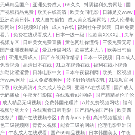
无码精品国产
|
亚洲免费成人
|
69久久
|
抖阴福利免费网址
|
国
产视频精品免费
|
欧美在线高清
|
欧美女同电影
|
日韩足交www
|
亚洲欧美日韩a
|
成人自拍偷拍
|
成人美女视频网站
|
成人伦理电
影网站
|
91视频91自拍
|
成人h在线
|
福利社午夜影院
|
日韩免费
看片
|
免费在线观看成人
|
日本一级一级
|
性欧美ⅩⅩⅩⅩ乱
|
久草
视频专区
|
日韩美女免费直播
|
黄色网址你懂得
|
三级免费无毒
|
国产亚洲视频精品
|
爱豆传媒网站
|
欧美艺术大片
|
欧美日韩偷
拍
|
亚洲免费成人
|
国产在线国偷精品
|
日本一级视频
|
日本成人
免费视频
|
高清日本在线
|
91豆花视频在线
|
福利在线小视频
|
加勒比涩涩爱
|
日韩电影中文
|
日本午夜福利网
|
欧美二区视频
|
污www网址
|
成人免费视频网
|
波多野给我结衣乳
|
91视频官网
下载
|
欧美高清v
|
久久成人综合网
|
亚洲AA在线观看
|
国产成人
无码播放
|
午夜无码影院
|
在线观看a片网络
|
国产精精品伦子伦
|
成人精品无码视频
|
免费韩国伦理片
|
A片免费视频网站
|
福利
视频导航大全
|
在线观看日韩电影
|
国产精品拍国产拍
|
欧美四
级整片
|
国产在线视频专区
|
青青草ios下载
|
高清视频播放
|
黄
色三级视频网
|
青青久视频
|
能看三级的网站
|
伦理电影亚洲国
产
|
午夜成人在线观看
|
国产69精品视频
|
日本韩国美女
|
午夜