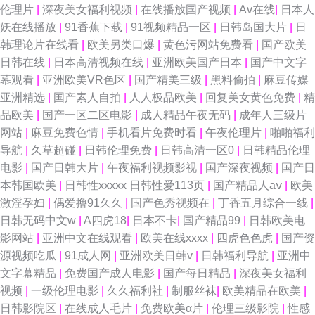
伦理片
|
深夜美女福利视频
|
在线播放国产视频
|
Av在线
|
日本人
妖在线播放
|
91香蕉下载
|
91视频精品一区
|
日韩岛国大片
|
日
韩理论片在线看
|
欧美另类口爆
|
黄色污网站免费看
|
国产欧美
日韩在线
|
日本高清视频在线
|
亚洲欧美国产日本
|
国产中文字
幕观看
|
亚洲欧美VR色区
|
国产精美三级
|
黑料偷拍
|
麻豆传媒
亚洲精选
|
国产素人自拍
|
人人极品欧美
|
回复美女黄色免费
|
精
品欧美
|
国产一区二区电影
|
成人精品午夜无码
|
成年人三级片
网站
|
麻豆免费色情
|
手机看片免费时看
|
午夜伦理片
|
啪啪福利
导航
|
久草超碰
|
日韩伦理免费
|
日韩高清一区0
|
日韩精品伦理
电影
|
国产日韩大片
|
午夜福利视频影视
|
国产深夜视频
|
国产日
本韩国欧美
|
日韩性xxxxx 日韩性爱113页
|
国产精品人aⅴ
|
欧美
激淫孕妇
|
偶爱撸91久久
|
国产色秀视频在
|
丁香五月综合一线
|
日韩无码中文w
|
A四虎18
|
日本不卡
|
国产精品99
|
日韩欧美电
影网站
|
亚洲中文在线观看
|
欧美在线xxxx
|
四虎色色虎
|
国产资
源视频吃瓜
|
91成人网
|
亚洲欧美日韩v
|
日韩福利导航
|
亚洲中
文字幕精品
|
免费国产成人电影
|
国产每日精品
|
深夜美女福利
视频
|
一级伦理电影
|
久久福利社
|
制服丝袜
|
欧美精品在欧美
|
日韩影院区
|
在线成人毛片
|
免费欧美α片
|
伦理三级影院
|
性感