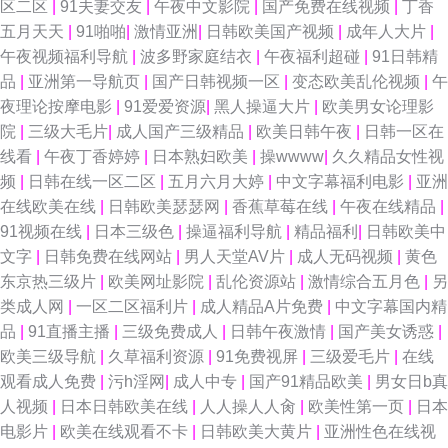
区二区
|
91夫妻交友
|
午夜中文影院
|
国产免费在线视频
|
丁香
五月天天
|
91啪啪
|
激情亚洲
|
日韩欧美国产视频
|
成年人大片
|
午夜视频福利导航
|
波多野家庭结衣
|
午夜福利超碰
|
91日韩精
品
|
亚洲第一导航页
|
国产日韩视频一区
|
变态欧美乱伦视频
|
午
夜理论按摩电影
|
91爱爱资源
|
黑人操逼大片
|
欧美男女论理影
院
|
三级大毛片
|
成人国产三级精品
|
欧美日韩午夜
|
日韩一区在
线看
|
午夜丁香婷婷
|
日本熟妇欧美
|
操wwww
|
久久精品女性视
频
|
日韩在线一区二区
|
五月六月大婷
|
中文字幕福利电影
|
亚洲
在线欧美在线
|
日韩欧美瑟瑟网
|
香蕉草莓在线
|
午夜在线精品
|
91视频在线
|
日本三级色
|
操逼福利导航
|
精品福利
|
日韩欧美中
文字
|
日韩免费在线网站
|
男人天堂AV片
|
成人无码视频
|
黄色
东京热三级片
|
欧美网址影院
|
乱伦资源站
|
激情综合五月色
|
另
类成人网
|
一区二区福利片
|
成人精品A片免费
|
中文字幕国内精
品
|
91直播主播
|
三级免费成人
|
日韩午夜激情
|
国产美女诱惑
|
欧美三级导航
|
久草福利资源
|
91免费视屏
|
三级爱毛片
|
在线
观看成人免费
|
污h淫网
|
成人中专
|
国产91精品欧美
|
男女日b真
人视频
|
日本日韩欧美在线
|
人人操人人肏
|
欧美性第一页
|
日本
电影片
|
欧美在线观看不卡
|
日韩欧美大黄片
|
亚洲性色在线视