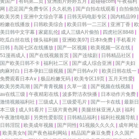
黄国产
|
有码第二页
|
亚洲图片婷婷五月
|
超碰碰com
|
午夜福利
网
|
恋足国产免费专区
|
久久机热
|
国产自拍在线观看
|
自拍偷拍
错所 极品尤物自慰喷水 午夜福利7 AV午夜影视 九一网站直接看 日本特黄 丁
欧美另类
|
亚洲中文综合字幕
|
日韩无码电影专区
|
国内精品99
|
粉嫩在线播放
|
日韩欧美综合
|
欧美日韩一二三区
|
亚洲丁香
|
欧
香五月天啪啪 欧美性交一区二区 尤物视频官网 欧美瑟瑟影院 91色搞 后入丝
美日韩中文字幕
|
家庭乱伦
|
成人三级A片偷拍
|
四虎社区8848
|
吃瓜白丝在线
|
馒头福利姬
|
亚洲欧美97
|
日本h免费
|
手机看片
袜大屁股 偷拍五月天西瓜 97资源神器总站 AV线上 wwwh片 久久草热婷首页
日韩
|
岛国七区在线播放
|
国产一区视频
|
欧美视频一区在线
|
51漫画成人
|
国产在线视频首页
|
国产连续剧
|
日韩精品社区
|
午夜福利A片官网 99热蜜桃无码 日韩日日操 www久热com 麻豆双飞日本 午
国产欧美日韩不卡
|
福利社二区
|
国产成人综合亚洲
|
国产夫妇
肉麻对白
|
日本孕妇三级视频
|
国产日韩Aⅴ片
|
欧美日韩在线一
|
夜男人天堂影院 成人超碰 欧美日韩AR 伊人大香啪啪 91福利包网站 九九这
免费观看日本A∨
|
极品粉嫩旡码
|
欧美专区19页
|
五月天性爱
|
欧美另类高潮
|
国产青青视频
|
久草一道
|
国产视频在线视频
|
只有精品 国产精品精品久久 五月天性爱欧美 超碰人人97在线 欧美地址一二
av在线三级
|
午夜精彩在线
|
波多野洁衣快播
|
日本动作片免费
|
激情视频福利社
|
三级成人
|
三级爱毛片
|
国产一卡在线
|
最新日
三 亚洲天堂激情网 国产精品91在线 人人艹97 综合小影院 九九成人自拍 国
本三级
|
成人91看片
|
三级片黄色网
|
美腿丝袜亚洲人妖
|
福利
午夜激情电影
|
另类性爱影院
|
日韩精品福利
|
福利社视频导航
|
产极品蜜臀毛片 深夜看片 老司机福利精品 91美女足交麻豆 精品国产97 亚洲
日韩淫院
|
欧美成年视频
|
国产同性
|
91视频久久久久
|
成年网址
|
欧美美女h
|
国产夜色福利网站
|
精品国产麻豆免费
|
久久国产
二区成人 豆花在线免费社区 在线a久青草视频 蜜臀91中文 91青青娱乐 久久