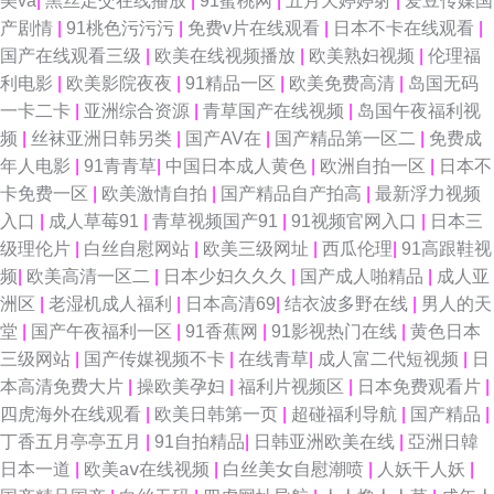
美va
|
黑丝足交在线播放
|
91蜜桃网
|
五月天婷婷射
|
爱豆传媒国
产剧情
|
91桃色污污污
|
免费v片在线观看
|
日本不卡在线观看
|
国产在线观看三级
|
欧美在线视频播放
|
欧美熟妇视频
|
伦理福
利电影
|
欧美影院夜夜
|
91精品一区
|
欧美免费高清
|
岛国无码
一卡二卡
|
亚洲综合资源
|
青草国产在线视频
|
岛国午夜福利视
频
|
丝袜亚洲日韩另类
|
国产AV在
|
国产精品第一区二
|
免费成
年人电影
|
91青青草
|
中国日本成人黄色
|
欧洲自拍一区
|
日本不
卡免费一区
|
欧美激情自拍
|
国产精品自产拍高
|
最新浮力视频
入口
|
成人草莓91
|
青草视频国产91
|
91视频官网入口
|
日本三
级理伦片
|
白丝自慰网站
|
欧美三级网址
|
西瓜伦理
|
91高跟鞋视
频
|
欧美高清一区二
|
日本少妇久久久
|
国产成人啪精品
|
成人亚
洲区
|
老湿机成人福利
|
日本高清69
|
结衣波多野在线
|
男人的天
堂
|
国产午夜福利一区
|
91香蕉网
|
91影视热门在线
|
黄色日本
三级网站
|
国产传媒视频不卡
|
在线青草
|
成人富二代短视频
|
日
本高清免费大片
|
操欧美孕妇
|
福利片视频区
|
日本免费观看片
|
四虎海外在线观看
|
欧美日韩第一页
|
超碰福利导航
|
国产精品
|
丁香五月亭亭五月
|
91自拍精品
|
日韩亚洲欧美在线
|
亞洲日韓
日本一道
|
欧美aⅴ在线视频
|
白丝美女自慰潮喷
|
人妖干人妖
|