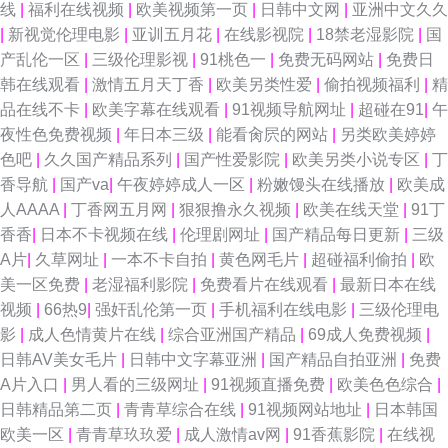
线
|
福利在线视频
|
欧美视频第一页
|
日韩中文网
|
亚洲中文久久
|
新视觉伦理电影
|
亚训五月花
|
在线影视院
|
18禁老湿影院
|
国
产乱伦一区
|
三级伦理影视
|
91桃色一
|
免费无码网站
|
免费日
韩在线观看
|
激情五月天丁香
|
欧美另类性爱
|
偷拍视频福利
|
精
品在线不卡
|
欧美字幕在线观看
|
91视频导航网址
|
超碰在91
|
午
夜性色免费视频
|
年日本三级
|
能看肏屄的网站
|
另类欧美婷婷
色吧
|
久久国产精品系列
|
国产性爱影院
|
欧美另类小说专区
|
丁
香导航
|
国产va
|
午夜婷婷成人一区
|
粉嫩馒头在线播放
|
欧美成
人AAAA
|
丁香网五月网
|
狠狠撸永久视频
|
欧美在线天堂
|
91丁
香香
|
日本不卡视频在线
|
伦理剧网址
|
国产精品每日更新
|
三级
A片
|
久草网址
|
一本不卡自拍
|
黄色网毛片
|
超碰福利偷拍
|
欧
美一区免费
|
老湿福利影院
|
免费看片在线观看
|
最新日本在线
视频
|
66热9
|
强奸乱伦第一页
|
手机福利在线电影
|
三级伦理电
影
|
成人色情黄片在线
|
综合亚洲国产精品
|
69成人免费视频
|
日韩AV美女毛片
|
日韩中文字幕亚洲
|
国产精品自拍亚洲
|
免费
A片入口
|
男人看的三级网址
|
91视频直播免费
|
欧美色色综合
|
日韩精品第二页
|
青青草综合在线
|
91视频网站地址
|
日本韩国
欧美一区
|
青青草玖玖爱
|
成人激情av网
|
91香蕉影院
|
在线视